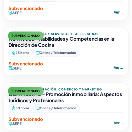
Subvencionado
Ver
→
SEPE
TURISMO, HOSTELERÍA Y SERVICIOS A LAS PERSONAS
SUBVENCIONADO
HOTR0035 - Habilidades y Competencias en la
Dirección de Cocina
25 horas
Online / Teleformación
Subvencionado
Ver
→
SEPE
EMPRESA, ADMINISTRACIÓN, COMERCIO Y MARKETING
SUBVENCIONADO
COMM059PO - Promoción inmobiliaria: Aspectos
Jurídicos y Profesionales
30 horas
Online / Teleformación
Subvencionado
Ver
→
SEPE