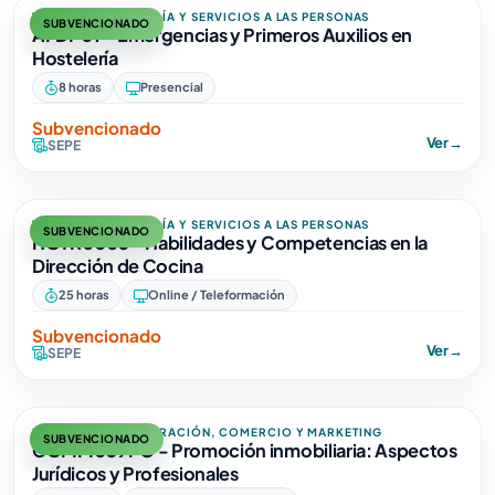
TURISMO, HOSTELERÍA Y SERVICIOS A LAS PERSONAS
SUBVENCIONADO
AFDP01 - Emergencias y Primeros Auxilios en
Hostelería
8 horas
Presencial
Subvencionado
Ver
→
SEPE
TURISMO, HOSTELERÍA Y SERVICIOS A LAS PERSONAS
SUBVENCIONADO
HOTR0035 - Habilidades y Competencias en la
Dirección de Cocina
25 horas
Online / Teleformación
Subvencionado
Ver
→
SEPE
EMPRESA, ADMINISTRACIÓN, COMERCIO Y MARKETING
SUBVENCIONADO
COMM059PO - Promoción inmobiliaria: Aspectos
Jurídicos y Profesionales