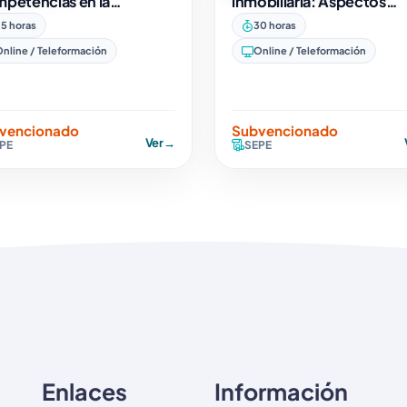
petencias en la
inmobiliaria: Aspectos
ección de Cocina
Jurídicos y Profesionales
5 horas
30 horas
nline / Teleformación
Online / Teleformación
vencionado
Subvencionado
Ver
→
PE
SEPE
Enlaces
Información