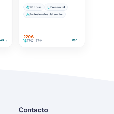
20 horas
Presencial
Profesionales del sector
220€
Ver
→
Ver
→
TPC - TPM
Contacto