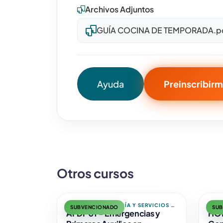
Archivos Adjuntos
GUÍA COCINA DE TEMPORADA.p
Ayuda
Preinscribir
Otros cursos
TURISMO, HOSTELERÍA Y SERVICIOS A
TURI
SUBVENCIONADO
SU
LAS PERSONAS
AFDP01 - Emergencias y
LAS 
HOT