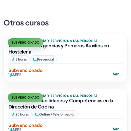
Otros cursos
TURISMO, HOSTELERÍA Y SERVICIOS A LAS PERSONAS
SUBVENCIONADO
AFDP01 - Emergencias y Primeros Auxilios en
Hostelería
8 horas
Presencial
Subvencionado
Ver
→
SEPE
TURISMO, HOSTELERÍA Y SERVICIOS A LAS PERSONAS
SUBVENCIONADO
HOTR0035 - Habilidades y Competencias en la
Dirección de Cocina
25 horas
Online / Teleformación
Subvencionado
Ver
→
SEPE