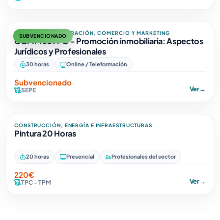
EMPRESA, ADMINISTRACIÓN, COMERCIO Y MARKETING
SUBVENCIONADO
COMM059PO - Promoción inmobiliaria: Aspectos
Jurídicos y Profesionales
30 horas
Online / Teleformación
Subvencionado
Ver
→
SEPE
CONSTRUCCIÓN, ENERGÍA E INFRAESTRUCTURAS
Pintura 20 Horas
20 horas
Presencial
Profesionales del sector
220€
Ver
→
TPC - TPM