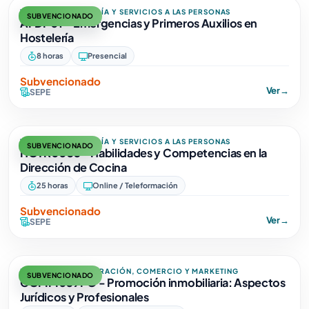
TURISMO, HOSTELERÍA Y SERVICIOS A LAS PERSONAS
SUBVENCIONADO
AFDP01 - Emergencias y Primeros Auxilios en
Hostelería
8 horas
Presencial
Subvencionado
Ver
→
SEPE
TURISMO, HOSTELERÍA Y SERVICIOS A LAS PERSONAS
SUBVENCIONADO
HOTR0035 - Habilidades y Competencias en la
Dirección de Cocina
25 horas
Online / Teleformación
Subvencionado
Ver
→
SEPE
EMPRESA, ADMINISTRACIÓN, COMERCIO Y MARKETING
SUBVENCIONADO
COMM059PO - Promoción inmobiliaria: Aspectos
Jurídicos y Profesionales