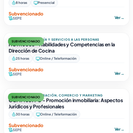
8 horas
Presencial
Subvencionado
Ver
→
SEPE
TURISMO, HOSTELERÍA Y SERVICIOS A LAS PERSONAS
SUBVENCIONADO
HOTR0035 - Habilidades y Competencias en la
Dirección de Cocina
25 horas
Online / Teleformación
Subvencionado
Ver
→
SEPE
EMPRESA, ADMINISTRACIÓN, COMERCIO Y MARKETING
SUBVENCIONADO
COMM059PO - Promoción inmobiliaria: Aspectos
Jurídicos y Profesionales
30 horas
Online / Teleformación
Subvencionado
Ver
→
SEPE